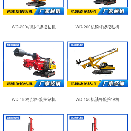
WD-220机锁杆旋挖钻机
WD-200机锁杆旋挖钻机
WD-180机锁杆旋挖钻机
WD-150机锁杆旋挖钻机